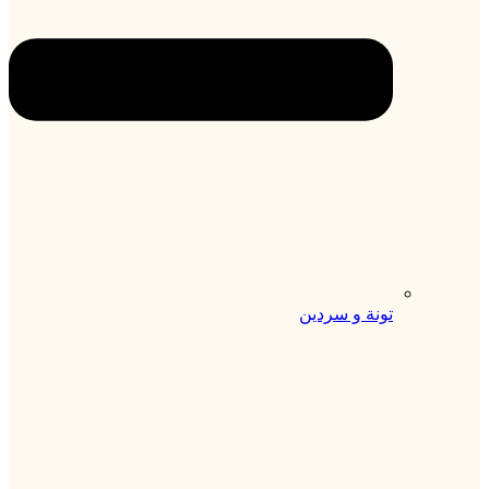
تونة و سردين