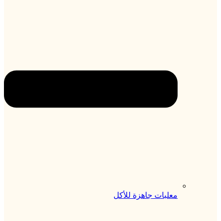
معلبات جاهزة للأكل