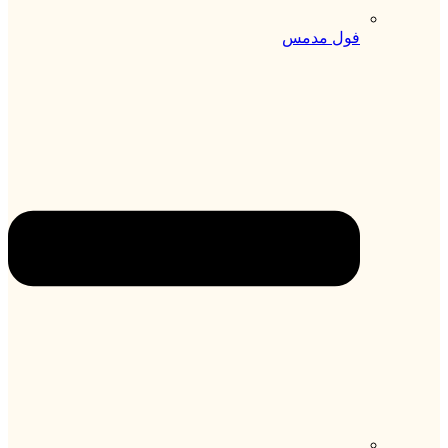
فول مدمس