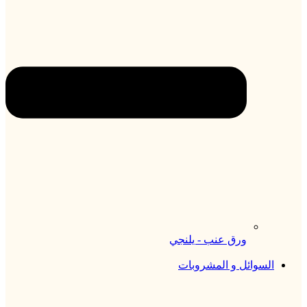
ورق عنب - يلنجي
السوائل و المشروبات