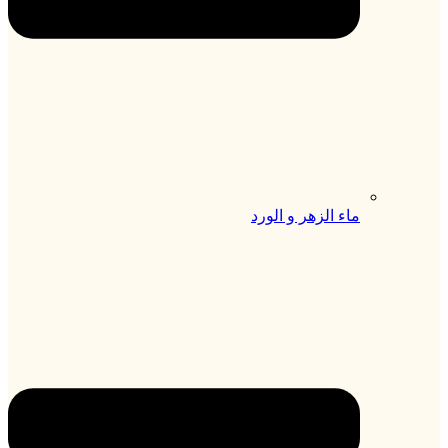
ماء الزهر و الورد