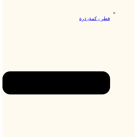
فطر - كمة- ذرة