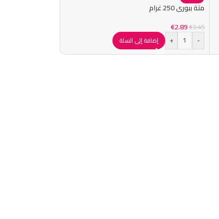
متة ببوري 250 غرام
€
2.89
€
3.49
+
-
إضافة إلى السلة