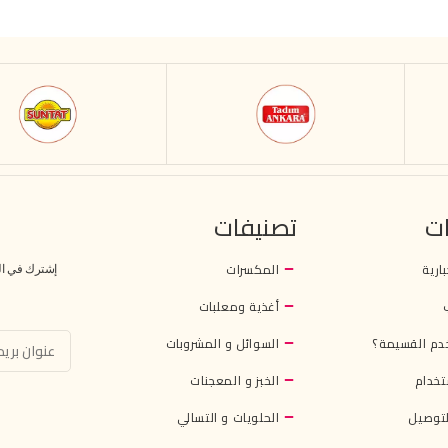
ت
تصنيفات
بارية
المكسرات
إشترك في النش
أغذية ومعلبات
دم القسيمة؟
السوائل و المشروبات
تخدام
الخبز و المعجنات
توصيل
الحلويات و التسالي