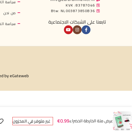
سياسة التر
KVK :83787046
Btw: NL003873850B36
من نحن
تابعنا على الشبكات الاجتماعية
سياسة ال
ed by
eGateweb
€
0.99
عرض متة الخارطة الخضراء
غير متوفر في المخزون