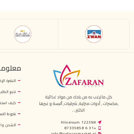
معلوما
النشرة الإخ
تتبع الطلب
كل ماترغب به من بلدك من مواد غذائية
كيف استخ
,مكسرات , أدوات منزلية, شرقيات, ألبسة و غيرها
الكثير…
شروط الاس
Hilversum 1223NK
الشحن وال
+31 6 87335858
info@zafaranmarket.nl