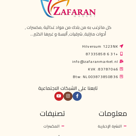
كل ماترغب به من بلدك من مواد غذائية ,مكسرات ,
أدوات منزلية, شرقيات, ألبسة و غيرها الكثير…
Hilversum 1223NK
+31 6 87335858
info@zafaranmarket.nl
KVK :83787046
Btw: NL003873850B36
تابعنا على الشبكات الاجتماعية
معلومات
تصنيفات
النشرة الإخبارية
المكسرات