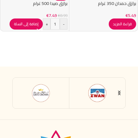
برازق حمدان 350 غرام
برازق صيدا 500 غرام
€
7.49
€
5.49
€
8.99
+
-
قراءة المزيد
إضافة إلى السلة