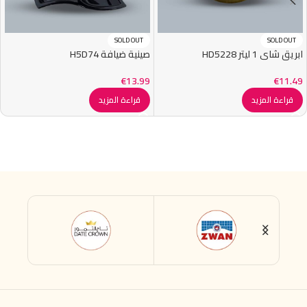
SOLD OUT
SOLD OUT
ابريق شاي 1 ليتر HD5228
صينية ضيافة H5D74
€
13.99
€
11.49
قراءة المزيد
قراءة المزيد