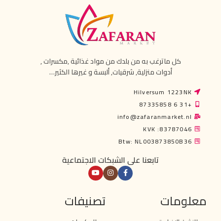
كل ماترغب به من بلدك من مواد غذائية ,مكسرات ,
أدوات منزلية, شرقيات, ألبسة و غيرها الكثير…
Hilversum 1223NK
+31 6 87335858
info@zafaranmarket.nl
KVK :83787046
Btw: NL003873850B36
تابعنا على الشبكات الاجتماعية
معلومات
تصنيفات