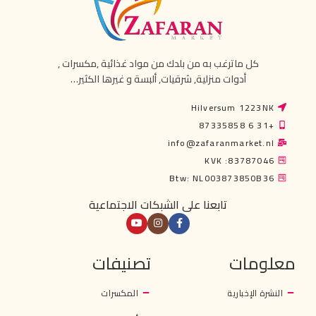
كل ماترغب به من بلدك من مواد غذائية ,مكسرات ,
أدوات منزلية, شرقيات, ألبسة و غيرها الكثير…
Hilversum 1223NK
+31 6 87335858
info@zafaranmarket.nl
KVK :83787046
Btw: NL003873850B36
تابعنا على الشبكات الاجتماعية
معلومات
تصنيفات
النشرة الإخبارية
المكسرات