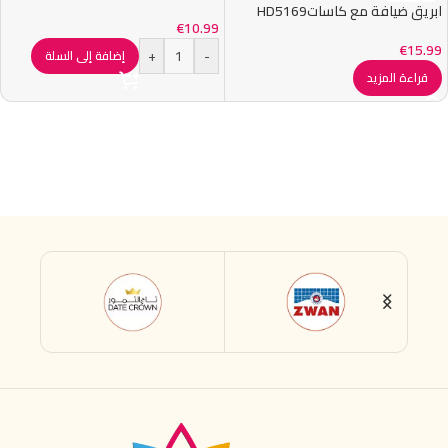
ابريق ضيافة مع كاساتHD5169
€
10.99
€
15.99
+
-
إضافة إلى السلة
قراءة المزيد