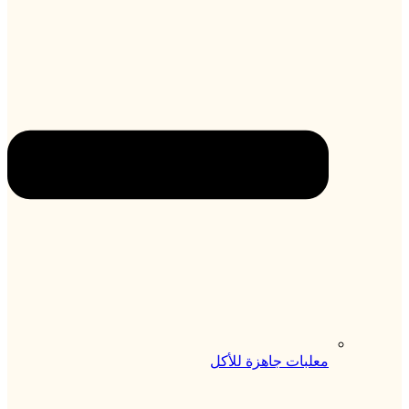
معلبات جاهزة للأكل