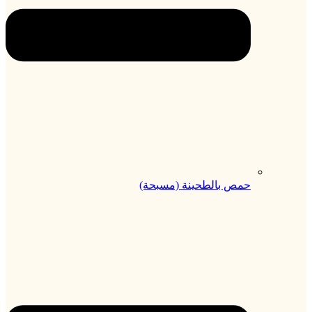
حمص بالطحينة (مسبحة)