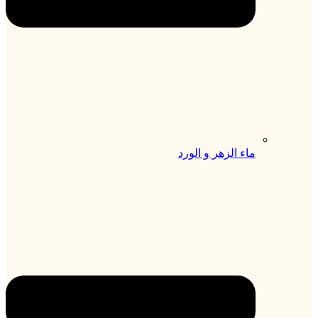
ماء الزهر و الورد