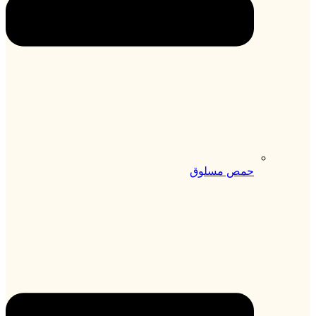
حمص مسلوق