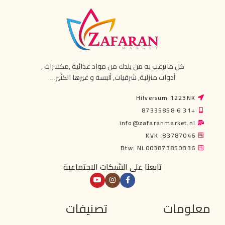
كل ماترغب به من بلدك من مواد غذائية ,مكسرات ,
أدوات منزلية, شرقيات, ألبسة و غيرها الكثير…
Hilversum 1223NK
+31 6 87335858
info@zafaranmarket.nl
KVK :83787046
Btw: NL003873850B36
تابعنا على الشبكات الاجتماعية
معلومات
تصنيفات