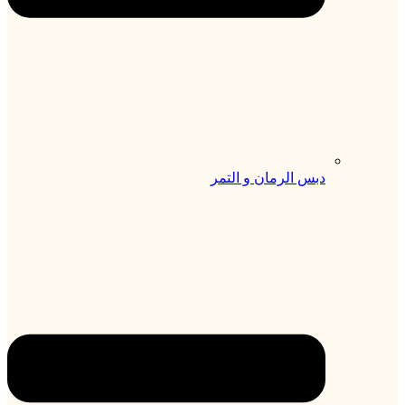
دبس الرمان و التمر