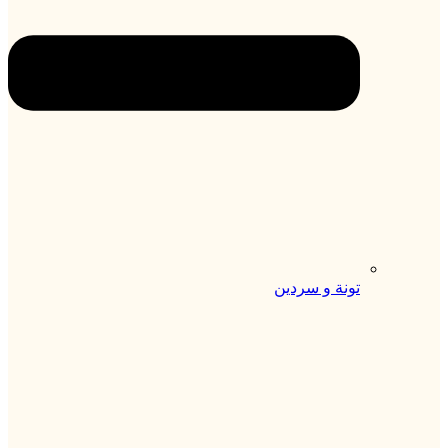
تونة و سردين