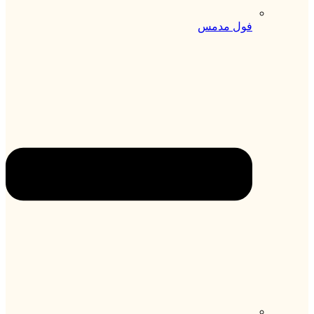
فول مدمس