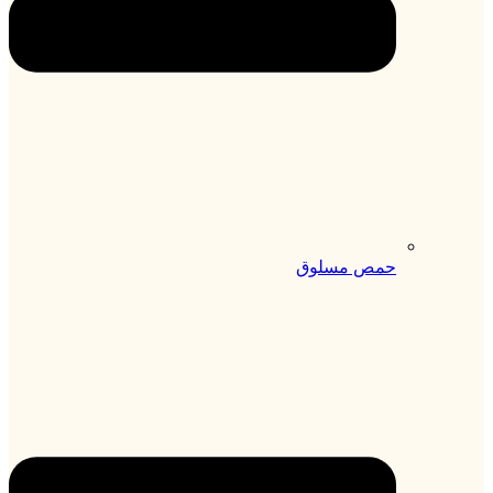
حمص مسلوق