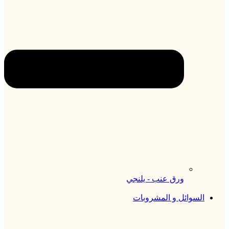
ورق عنب - يلنجي
السوائل و المشروبات