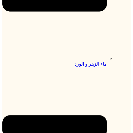
ماء الزهر و الورد