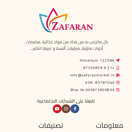
كل ماترغب به من بلدك من مواد غذائية ,مكسرات ,
أدوات منزلية, شرقيات, ألبسة و غيرها الكثير…
Hilversum 1223NK
+31 6 87335858
info@zafaranmarket.nl
KVK :83787046
Btw: NL003873850B36
تابعنا على الشبكات الاجتماعية
معلومات
تصنيفات