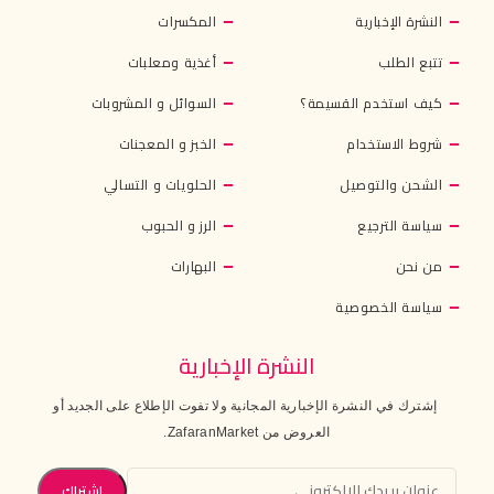
النشرة الإخبارية
المكسرات
تتبع الطلب
أغذية ومعلبات
كيف استخدم القسيمة؟
السوائل و المشروبات
شروط الاستخدام
الخبز و المعجنات
الشحن والتوصيل
الحلويات و التسالي
سياسة الترجيع
الرز و الحبوب
من نحن
البهارات
سياسة الخصوصية
النشرة الإخبارية
إشترك في النشرة الإخبارية المجانية ولا تفوت الإطلاع على الجديد أو
العروض من ZafaranMarket.