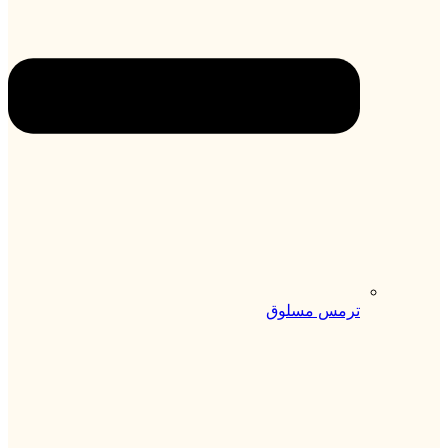
ترمس مسلوق