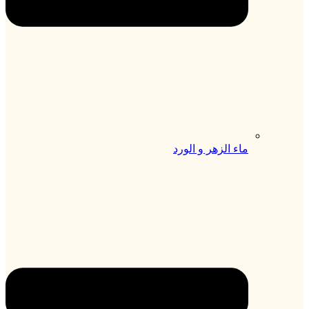
ماء الزهر و الورد