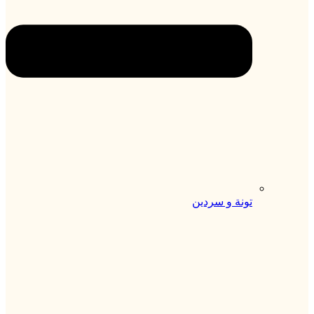
تونة و سردين