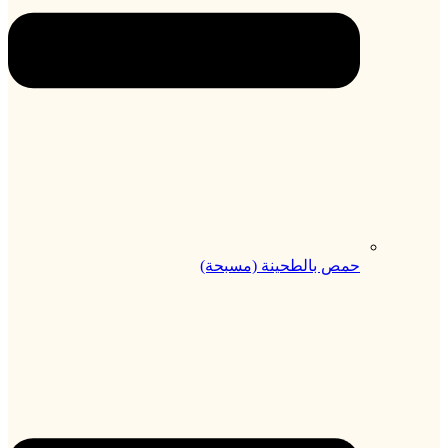
حمص بالطحينة (مسبحة)