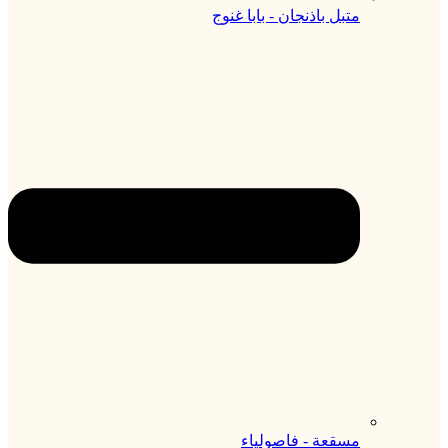
متبل باذنجان - بابا غنوج
مسقعة - فاصولياء