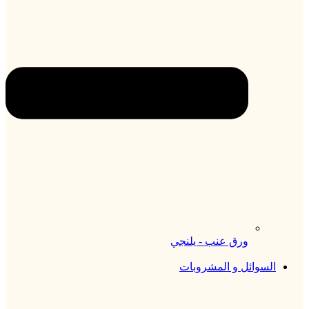
ورق عنب - يلنجي
السوائل و المشروبات