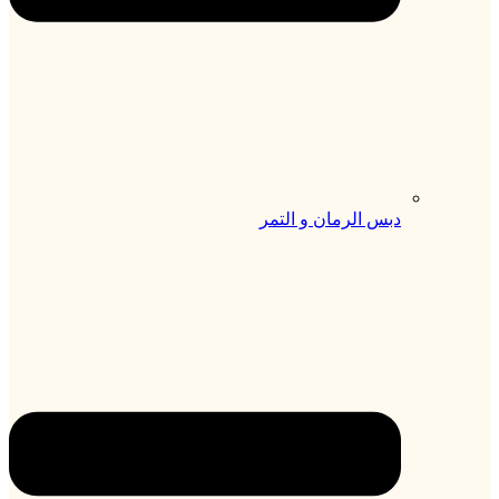
دبس الرمان و التمر