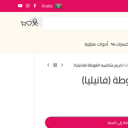
Arabic
▼
كسرات
أدوات منزلية
ة
/
كريم شانتييه الغوطة (فانيليا)
ة (فانيليا)
فة إلى السلة