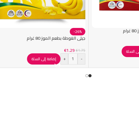
م
-26%
جيلي الغوطة بطعم الموز 80 غرام
€
1.29
€
1.75
ى السلة
+
-
إضافة إلى السلة