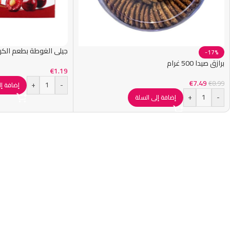
جيلي الغوطة بطعم الكرز 80 غرا
-17%
برازق صيدا 500 غرام
€
1.19
€
7.49
€
8.99
+
-
إضافة إل
+
-
إضافة إلى السلة