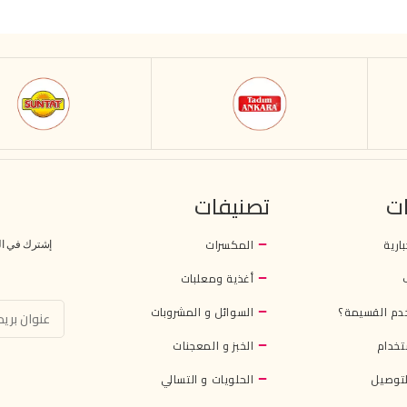
ت
تصنيفات
بارية
المكسرات
إشترك في النش
أغذية ومعلبات
دم القسيمة؟
السوائل و المشروبات
تخدام
الخبز و المعجنات
توصيل
الحلويات و التسالي