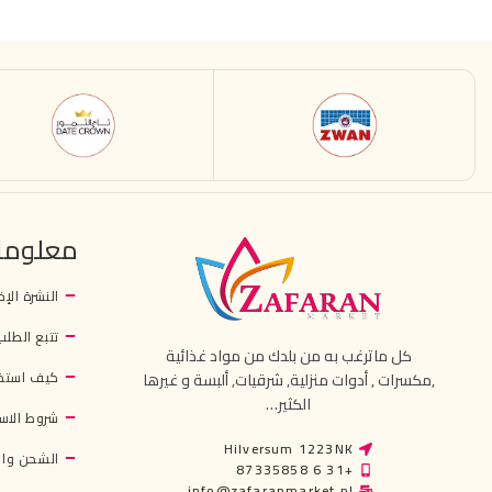
معلوما
النشرة الإخ
تتبع الطلب
كل ماترغب به من بلدك من مواد غذائية
كيف استخ
,مكسرات , أدوات منزلية, شرقيات, ألبسة و غيرها
الكثير…
شروط الاس
Hilversum 1223NK
الشحن وال
+31 6 87335858
info@zafaranmarket.nl