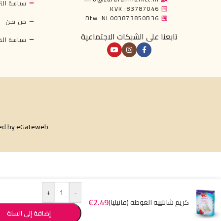
سياسة التر
KVK :83787046
Btw: NL003873850B36
من نحن
تابعنا على الشبكات الاجتماعية
سياسة ال
ed by
eGateweb
+
-
€
2.49
كريم شانتييه الغوطة (فانيليا)
إضافة إلى السلة