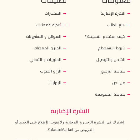
معلومات
تصنيفات
النشرة الإخبارية
المكسرات
تتبع الطلب
أغذية ومعلبات
كيف استخدم القسيمة؟
السوائل و المشروبات
شروط الاستخدام
الخبز و المعجنات
الشحن والتوصيل
الحلويات و التسالي
سياسة الترجيع
الرز و الحبوب
من نحن
البهارات
سياسة الخصوصية
النشرة الإخبارية
إشترك في النشرة الإخبارية المجانية ولا تفوت الإطلاع على الجديد أو
العروض من ZafaranMarket.