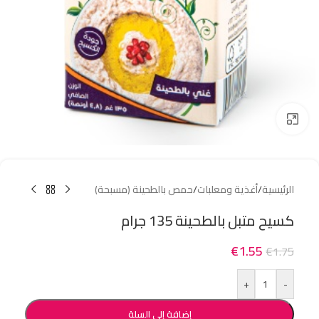
Click to enlarge
الرئيسية
/
أغذية ومعلبات
/
حمص بالطحينة (مسبحة)
كسيح متبل بالطحينة 135 جرام
€
1.55
€
1.75
+
-
إضافة إلى السلة