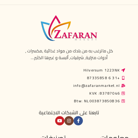
كل ماترغب به من بلدك من مواد غذائية ,مكسرات ,
أدوات منزلية, شرقيات, ألبسة و غيرها الكثير…
Hilversum 1223NK
+31 6 87335858
info@zafaranmarket.nl
KVK :83787046
Btw: NL003873850B36
تابعنا على الشبكات الاجتماعية