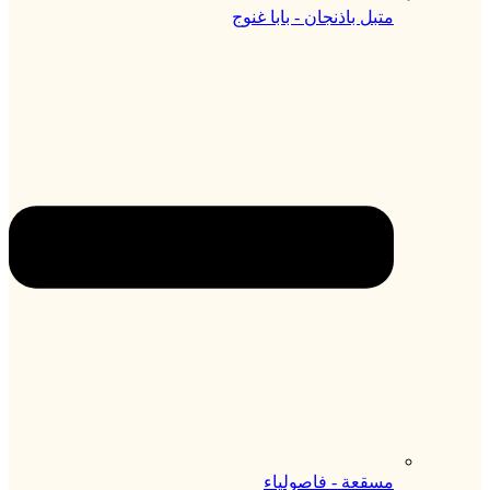
متبل باذنجان - بابا غنوج
مسقعة - فاصولياء