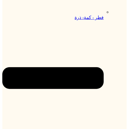
فطر - كمة- ذرة