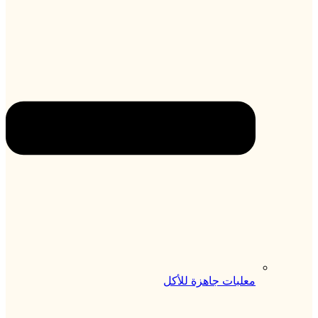
معلبات جاهزة للأكل