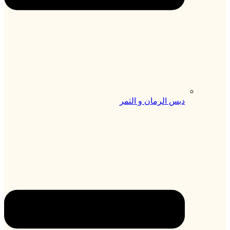
دبس الرمان و التمر