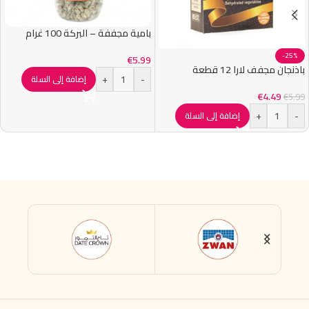
بامية مجففة – البركة 100 غرام
-25%
€
5.99
باذنجان مجفف لارا 12 قطعة
+
-
إضافة إلى السلة
€
4.49
€
5.99
+
-
إضافة إلى السلة