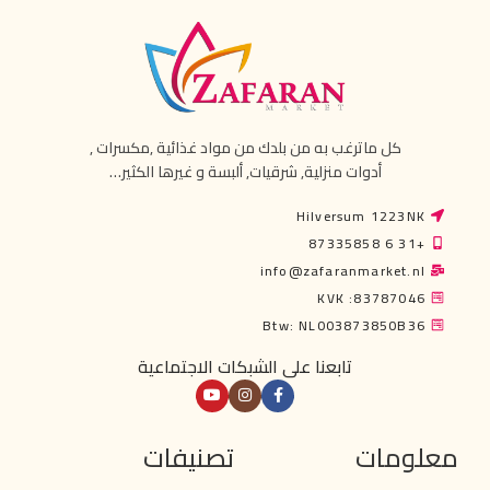
كل ماترغب به من بلدك من مواد غذائية ,مكسرات ,
أدوات منزلية, شرقيات, ألبسة و غيرها الكثير…
Hilversum 1223NK
+31 6 87335858
info@zafaranmarket.nl
KVK :83787046
Btw: NL003873850B36
تابعنا على الشبكات الاجتماعية
معلومات
تصنيفات