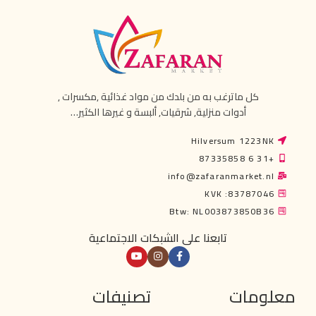
كل ماترغب به من بلدك من مواد غذائية ,مكسرات ,
أدوات منزلية, شرقيات, ألبسة و غيرها الكثير…
Hilversum 1223NK
+31 6 87335858
info@zafaranmarket.nl
KVK :83787046
Btw: NL003873850B36
تابعنا على الشبكات الاجتماعية
معلومات
تصنيفات