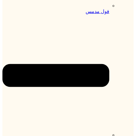
فول مدمس