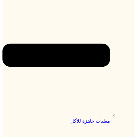
معلبات جاهزة للأكل