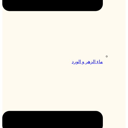
ماء الزهر و الورد