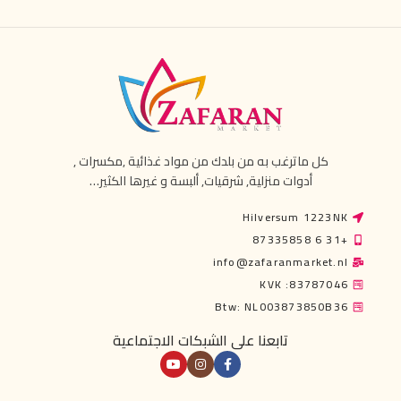
كل ماترغب به من بلدك من مواد غذائية ,مكسرات ,
أدوات منزلية, شرقيات, ألبسة و غيرها الكثير…
Hilversum 1223NK
+31 6 87335858
info@zafaranmarket.nl
KVK :83787046
Btw: NL003873850B36
تابعنا على الشبكات الاجتماعية