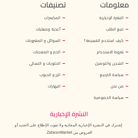
معلومات
تصنيفات
النشرة الإخبارية
المكسرات
تتبع الطلب
أغذية ومعلبات
كيف استخدم القسيمة؟
السوائل و المشروبات
شروط الاستخدام
الخبز و المعجنات
الشحن والتوصيل
الحلويات و التسالي
سياسة الترجيع
الرز و الحبوب
من نحن
البهارات
سياسة الخصوصية
النشرة الإخبارية
إشترك في النشرة الإخبارية المجانية ولا تفوت الإطلاع على الجديد أو
العروض من ZafaranMarket.