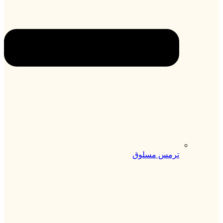
ترمس مسلوق