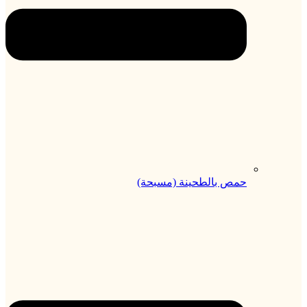
حمص بالطحينة (مسبحة)