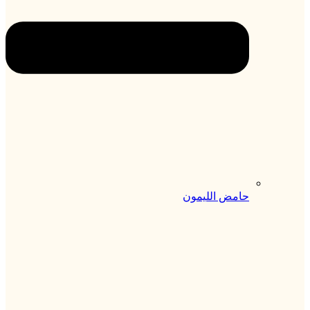
حامض الليمون