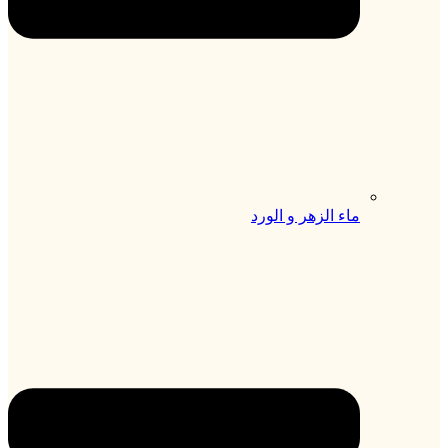
ماء الزهر و الورد