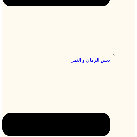
دبس الرمان و التمر