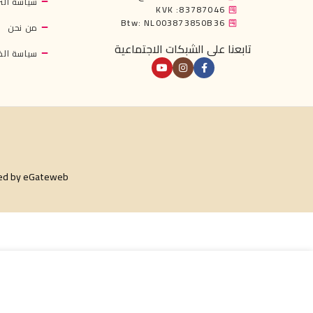
سياسة التر
KVK :83787046
Btw: NL003873850B36
من نحن
تابعنا على الشبكات الاجتماعية
سياسة ال
ed by
eGateweb
€
3.49
متة جيربا خارطة 250 غرام
غير متوفر في المخزون