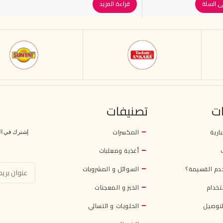
ى السلة
قراءة المزيد
ت
تصنيفات
بارية
المكسرات
إشترك في النش
أغذية ومعلبات
دم القسيمة؟
السوائل و المشروبات
تخدام
الخبز و المعجنات
توصيل
الحلويات و التسالي