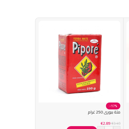
-17%
متة ببوري 250 غرام
€
2.89
€
3.49