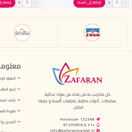
+
-
+
-
إضافة إلى السلة
إضافة إل
معلوما
النشرة الإخ
تتبع الطلب
كل ماترغب به من بلدك من مواد غذائية
كيف استخ
,مكسرات , أدوات منزلية, شرقيات, ألبسة و غيرها
الكثير…
شروط الاس
Hilversum 1223NK
الشحن وال
+31 6 87335858
info@zafaranmarket.nl