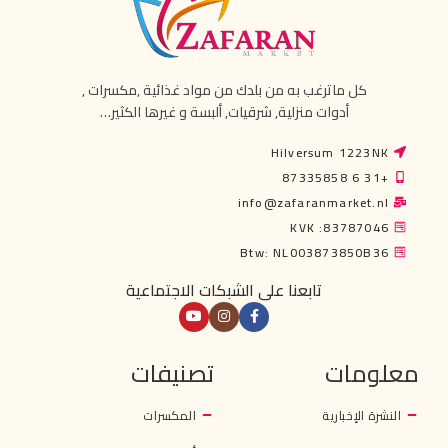
كل ماترغب به من بلدك من مواد غذائية ,مكسرات ,
أدوات منزلية, شرقيات, ألبسة و غيرها الكثير…
Hilversum 1223NK
+31 6 87335858
info@zafaranmarket.nl
KVK :83787046
Btw: NL003873850B36
تابعنا على الشبكات الاجتماعية
معلومات
تصنيفات
النشرة الإخبارية
المكسرات