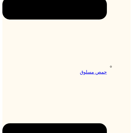
حمص مسلوق