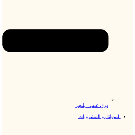
ورق عنب - يلنجي
السوائل و المشروبات