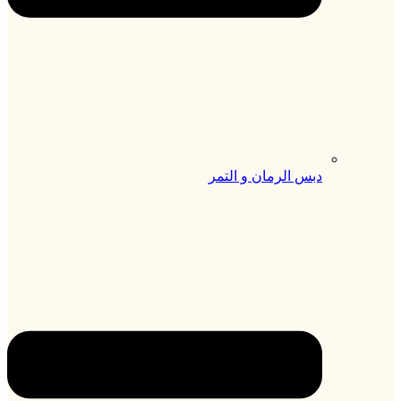
دبس الرمان و التمر