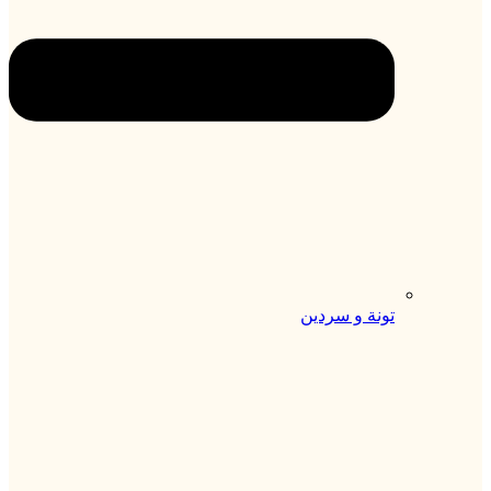
تونة و سردين