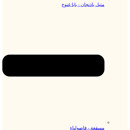
متبل باذنجان - بابا غنوج
مسقعة - فاصولياء