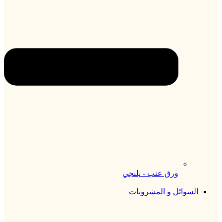
ورق عنب - يلنجي
السوائل و المشروبات