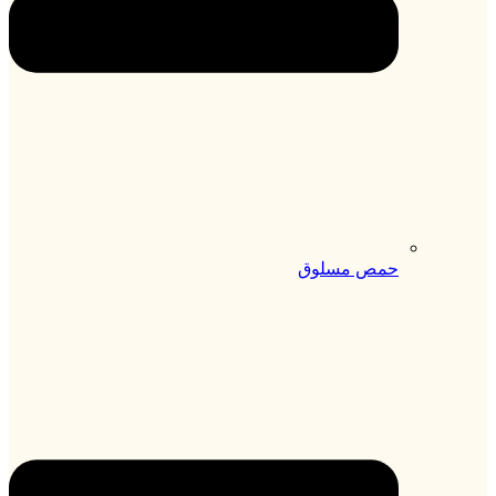
حمص مسلوق