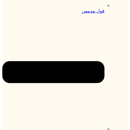
فول مدمس