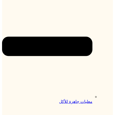
معلبات جاهزة للأكل