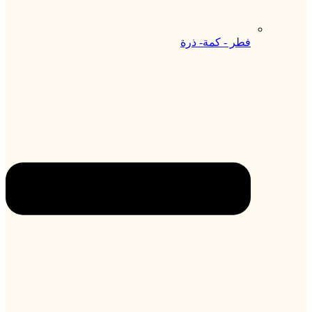
فطر - كمة- ذرة