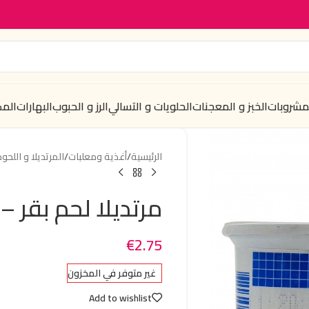
لمشروبات
الخبز و المعجنات
الحلويات و التسالي
الرز و الحبوب
البهارات
الم
الرئيسية
/
أغذية ومعلبات
/
المرتديلا و اللحو
مرتديلا لحم بقر – زوان 
€
2.75
غير متوفر في المخزون
Add to wishlist