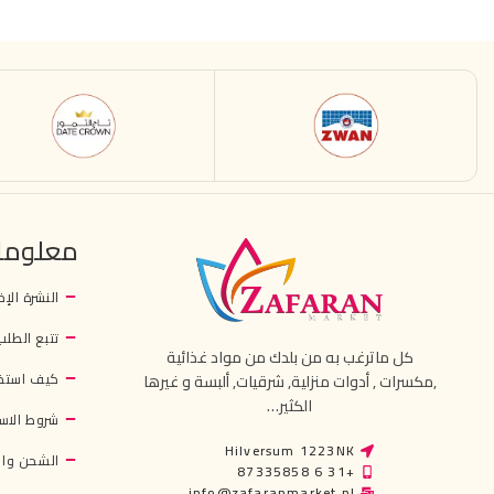
معلوما
النشرة الإخ
تتبع الطلب
كل ماترغب به من بلدك من مواد غذائية
كيف استخ
,مكسرات , أدوات منزلية, شرقيات, ألبسة و غيرها
الكثير…
شروط الاس
Hilversum 1223NK
الشحن وال
+31 6 87335858
info@zafaranmarket.nl