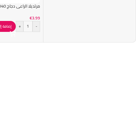
مرتديلا الراعي دجاج 340 غرام
€
3.99
+
-
إضافة إل