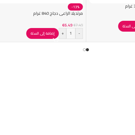
-13%
مرتديلا الراعي دجاج 840 غرام
€
6.49
€
7.49
ى السلة
+
-
إضافة إلى السلة