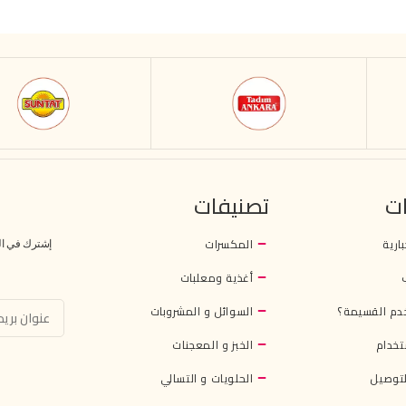
ت
تصنيفات
بارية
المكسرات
إشترك في النش
أغذية ومعلبات
دم القسيمة؟
السوائل و المشروبات
تخدام
الخبز و المعجنات
توصيل
الحلويات و التسالي