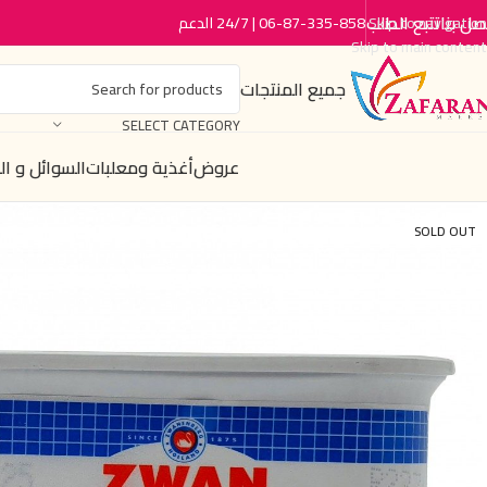
صل بنا
تتبع الطلب
06-87-335-858 | 24/7 الدعم
Skip to navigation
Skip to main content
جميع المنتجات
SELECT CATEGORY
عروض
أغذية ومعلبات
السوائل و ا
SOLD OUT