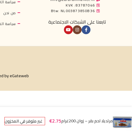
سياسة التر
KVK :83787046
Btw: NL003873850B36
من نحن
تابعنا على الشبكات الاجتماعية
سياسة ال
ed by
eGateweb
€
2.75
مرتديلا لحم بقر – زوان 200غرام
غير متوفر في المخزون