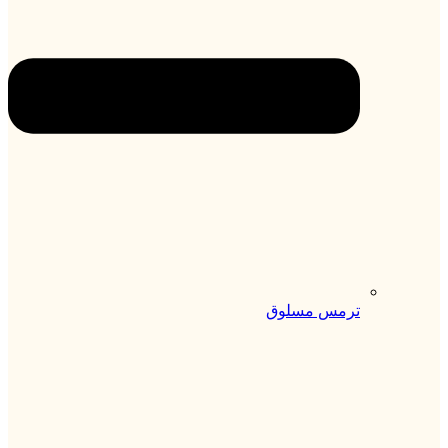
ترمس مسلوق