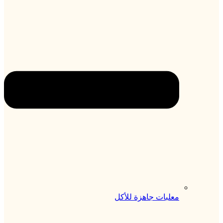
معلبات جاهزة للأكل