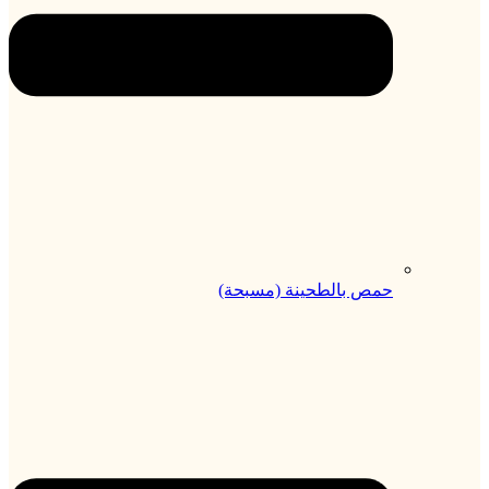
حمص بالطحينة (مسبحة)