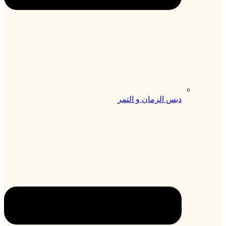
دبس الرمان و التمر