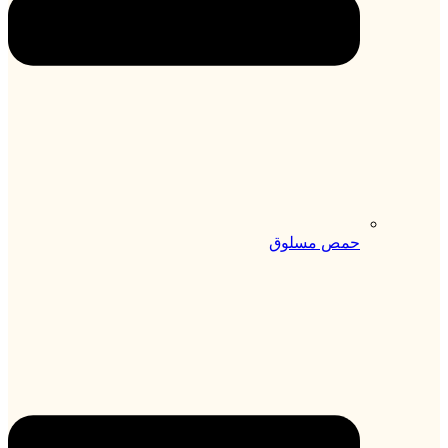
حمص مسلوق