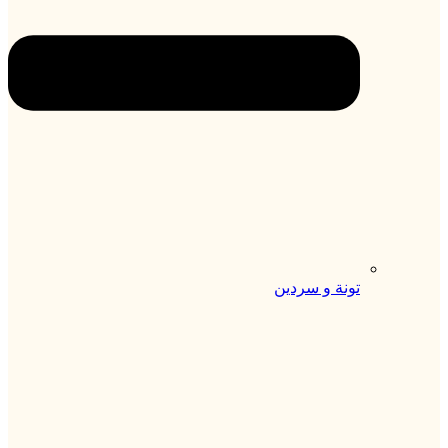
تونة و سردين