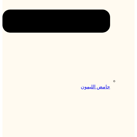
حامض الليمون