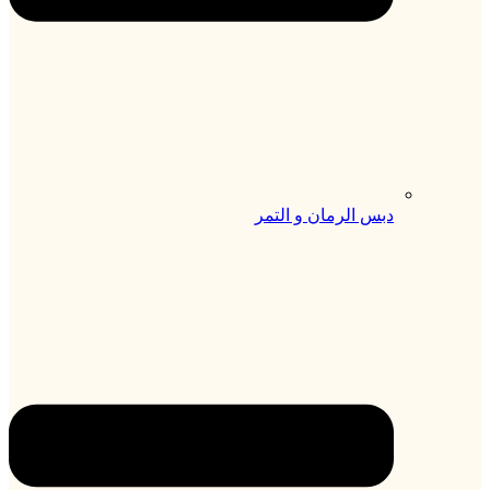
دبس الرمان و التمر