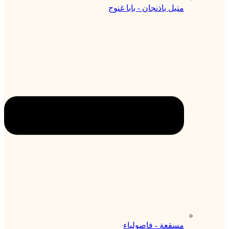
متبل باذنجان - بابا غنوج
مسقعة - فاصولياء