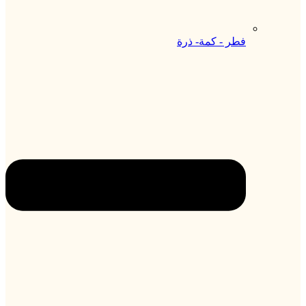
فطر - كمة- ذرة