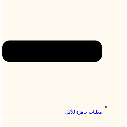
معلبات جاهزة للأكل