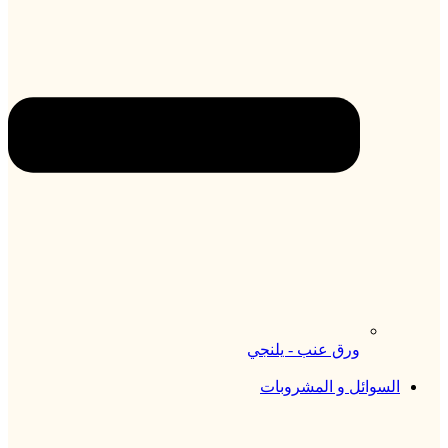
ورق عنب - يلنجي
السوائل و المشروبات