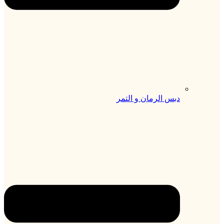
دبس الرمان و التمر