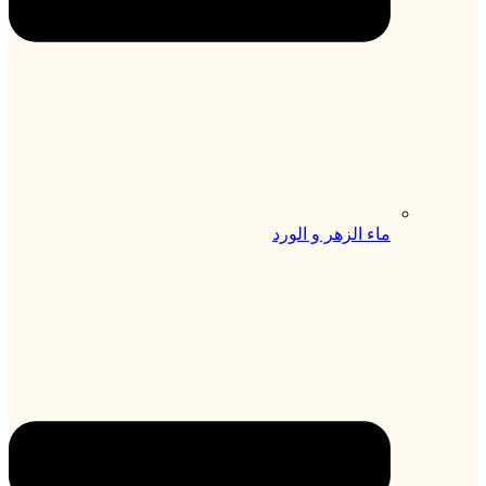
ماء الزهر و الورد