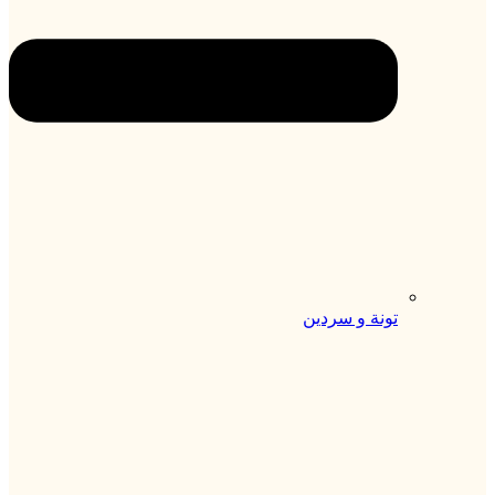
تونة و سردين