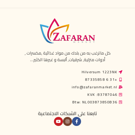
كل ماترغب به من بلدك من مواد غذائية ,مكسرات ,
أدوات منزلية, شرقيات, ألبسة و غيرها الكثير…
Hilversum 1223NK
+31 6 87335858
info@zafaranmarket.nl
KVK :83787046
Btw: NL003873850B36
تابعنا على الشبكات الاجتماعية