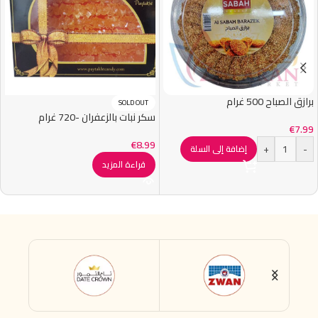
برازق الصباح 500 غرام
SOLD OUT
سكر نبات بالزعفران -720 غرام
€
7.99
€
8.99
+
-
إضافة إلى السلة
قراءة المزيد