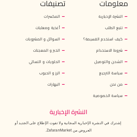
معلومات
تصنيفات
النشرة الإخبارية
المكسرات
تتبع الطلب
أغذية ومعلبات
كيف استخدم القسيمة؟
السوائل و المشروبات
شروط الاستخدام
الخبز و المعجنات
الشحن والتوصيل
الحلويات و التسالي
سياسة الترجيع
الرز و الحبوب
من نحن
البهارات
سياسة الخصوصية
النشرة الإخبارية
إشترك في النشرة الإخبارية المجانية ولا تفوت الإطلاع على الجديد أو
العروض من ZafaranMarket.