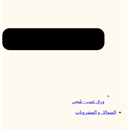
ورق عنب - يلنجي
السوائل و المشروبات