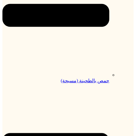
حمص بالطحينة (مسبحة)