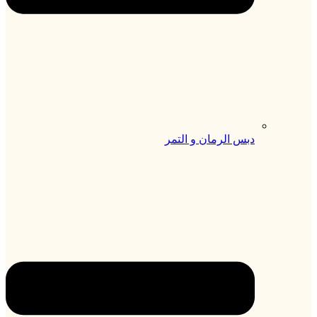
دبس الرمان و التمر