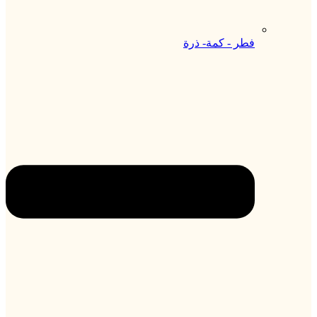
فطر - كمة- ذرة