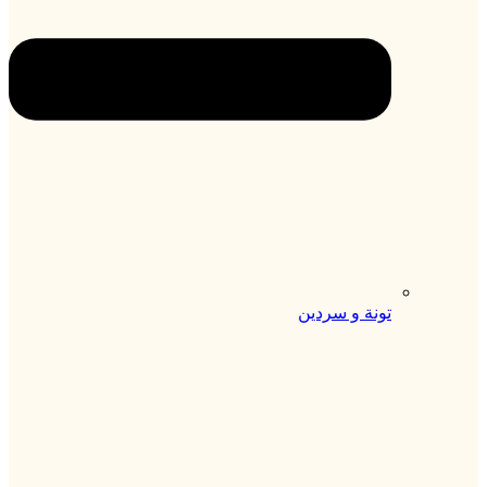
تونة و سردين