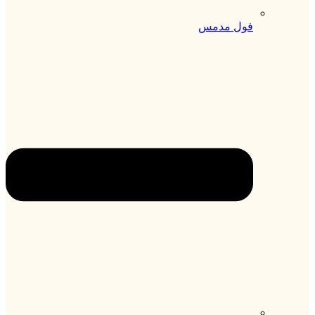
فول مدمس