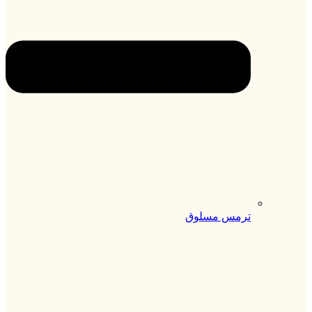
ترمس مسلوق