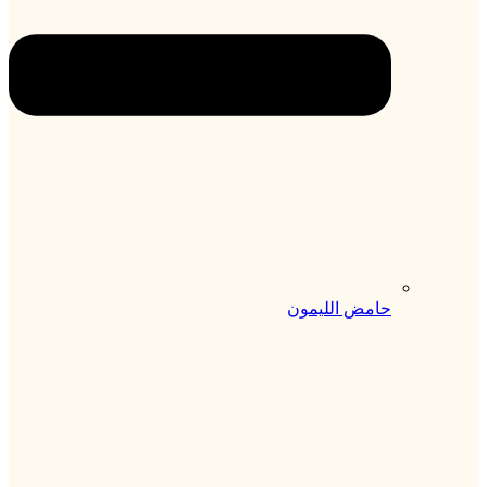
حامض الليمون