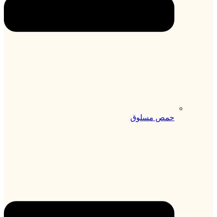
حمص مسلوق