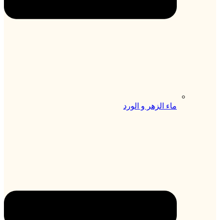
ماء الزهر و الورد