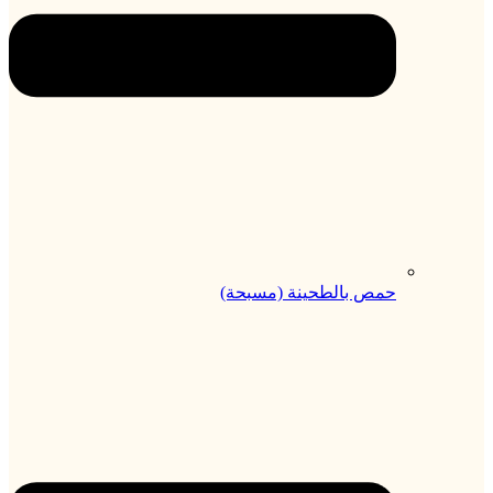
حمص بالطحينة (مسبحة)