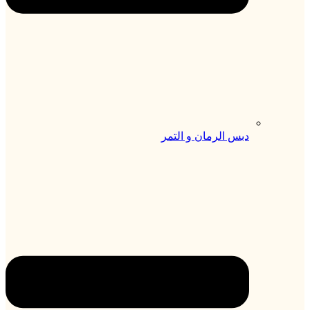
دبس الرمان و التمر