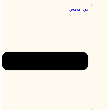
فول مدمس