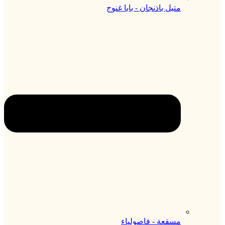
متبل باذنجان - بابا غنوج
مسقعة - فاصولياء