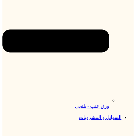
ورق عنب - يلنجي
السوائل و المشروبات