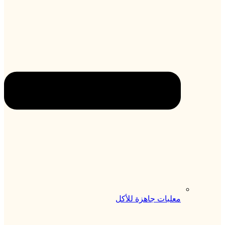
معلبات جاهزة للأكل