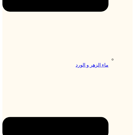
ماء الزهر و الورد