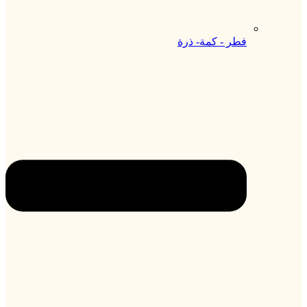
فطر - كمة- ذرة