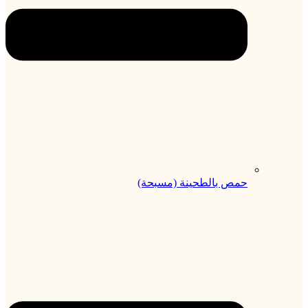
حمص بالطحينة (مسبحة)