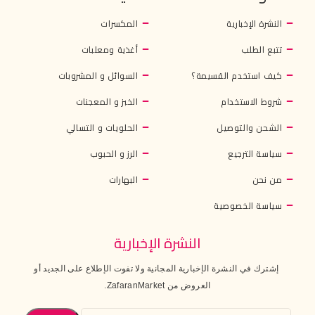
النشرة الإخبارية
المكسرات
تتبع الطلب
أغذية ومعلبات
كيف استخدم القسيمة؟
السوائل و المشروبات
شروط الاستخدام
الخبز و المعجنات
الشحن والتوصيل
الحلويات و التسالي
سياسة الترجيع
الرز و الحبوب
من نحن
البهارات
سياسة الخصوصية
النشرة الإخبارية
إشترك في النشرة الإخبارية المجانية ولا تفوت الإطلاع على الجديد أو
العروض من ZafaranMarket.