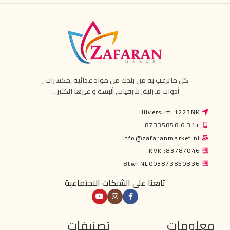
كل ماترغب به من بلدك من مواد غذائية ,مكسرات ,
أدوات منزلية, شرقيات, ألبسة و غيرها الكثير…
Hilversum 1223NK
+31 6 87335858
info@zafaranmarket.nl
KVK :83787046
Btw: NL003873850B36
تابعنا على الشبكات الاجتماعية
معلومات
تصنيفات