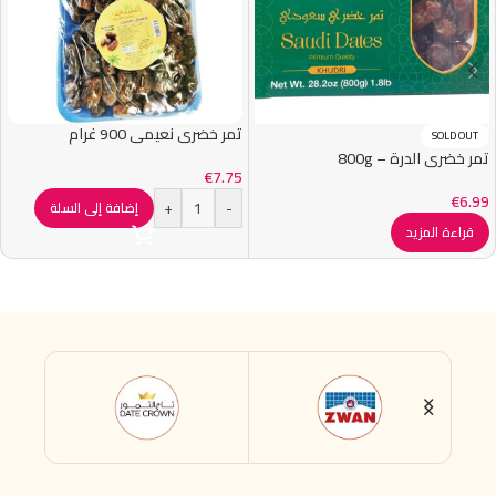
تمر خضري نعيمي 900 غرام
SOLD OUT
تمر خضري الدرة – 800g
€
7.75
€
6.99
+
-
إضافة إلى السلة
قراءة المزيد