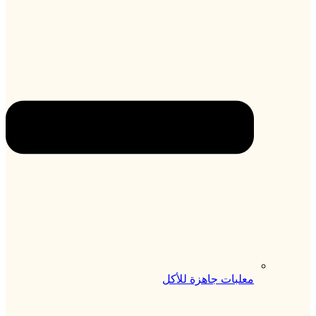
معلبات جاهزة للأكل