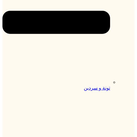
تونة و سردين